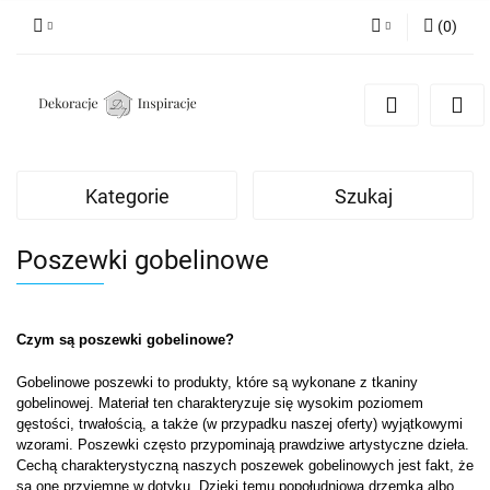
(
0
)
Zaloguj się
Zarejestruj się
Dodaj zgłoszenie
Zgody cookies
Kategorie
Szukaj
Poszewki gobelinowe
Czym są poszewki gobelinowe?
Gobelinowe poszewki to produkty, które są wykonane z tkaniny
gobelinowej. Materiał ten charakteryzuje się wysokim poziomem
gęstości, trwałością, a także (w przypadku naszej oferty) wyjątkowymi
wzorami. Poszewki często przypominają prawdziwe artystyczne dzieła.
Cechą charakterystyczną naszych poszewek gobelinowych jest fakt, że
są one przyjemne w dotyku. Dzięki temu popołudniowa drzemka albo