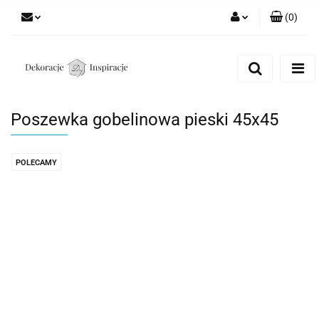
(
0
)
Zaloguj się
Zarejestruj się
Dodaj zgłoszenie
Poszewka gobelinowa pieski 45x45
Zgody cookies
POLECAMY