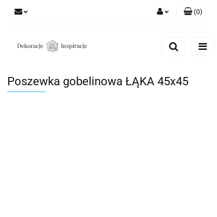
(
0
)
Zaloguj się
Zarejestruj się
Dodaj zgłoszenie
Poszewka gobelinowa ŁĄKA 45x45
Zgody cookies