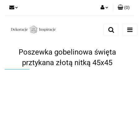
(
0
)
Zaloguj się
Zarejestruj się
Dodaj zgłoszenie
Poszewka gobelinowa święta
Zgody cookies
prztykana złotą nitką 45x45