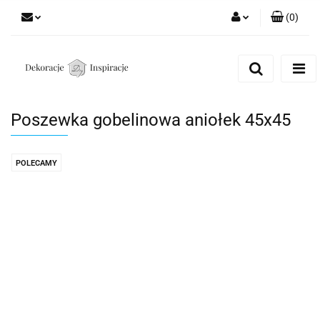
(
0
)
Zaloguj się
Zarejestruj się
Dodaj zgłoszenie
Poszewka gobelinowa aniołek 45x45
Zgody cookies
POLECAMY