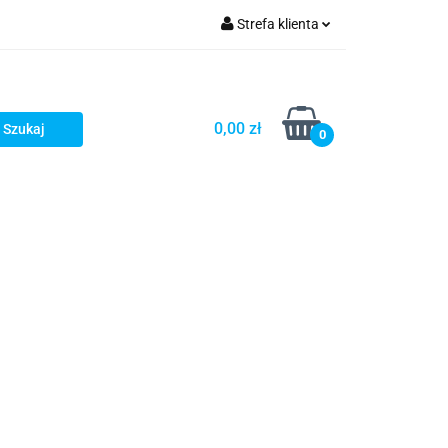
Strefa klienta
romocje
Zaloguj się
Zarejestruj się
0,00 zł
0
Dodaj zgłoszenie
Zgody cookies