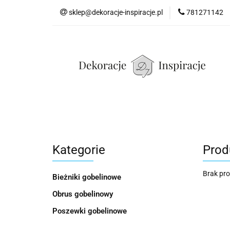
sklep@dekoracje-inspiracje.pl
781271142
Poszewki gob
Poszewki gobelinowe
Bieżniki gobelinowe
Kategorie
Prod
Brak pr
Bieżniki gobelinowe
Obrus gobelinowy
Poszewki gobelinowe