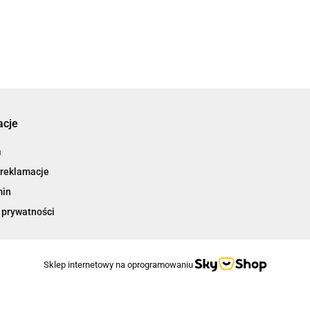
acje
a
 reklamacje
min
 prywatności
Sklep internetowy na oprogramowaniu