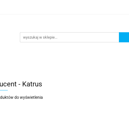
elinowe
Bieżniki gobelinowe
Obrusy gobelinowe
P
Obrusy gobelinowe
Promocje
ucent - Katrus
oduktów do wyświetlenia