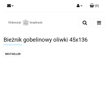
(
0
)
Zaloguj się
Zarejestruj się
Dodaj zgłoszenie
Bieżnik gobelinowy oliwki 45x136
Zgody cookies
BESTSELLER