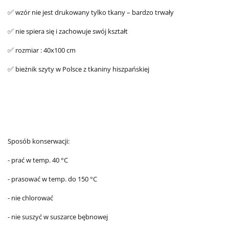
wzór nie jest drukowany tylko tkany – bardzo trwały
✅
nie spiera się i zachowuje swój kształt
✅
rozmiar : 40x100 cm
✅
bieżnik szyty w Polsce z tkaniny hiszpańskiej
✅
Sposób konserwacji:
- prać w temp. 40 °C
- prasować w temp. do 150 °C
- nie chlorować
- nie suszyć w suszarce bębnowej