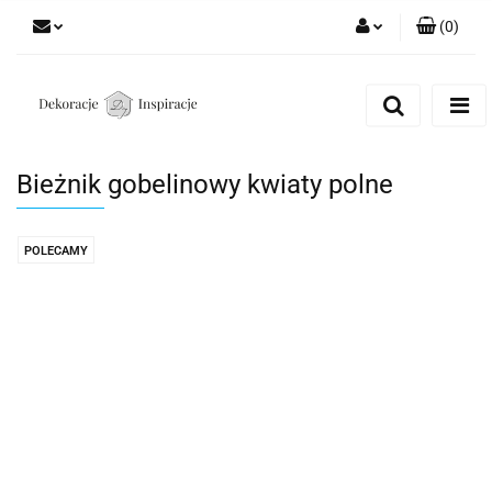
(
0
)
Zaloguj się
Zarejestruj się
Dodaj zgłoszenie
Bieżnik gobelinowy kwiaty polne
Zgody cookies
POLECAMY